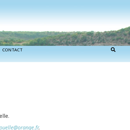
SEAR
CONTACT
lle.
ouelle@orange.fr
.