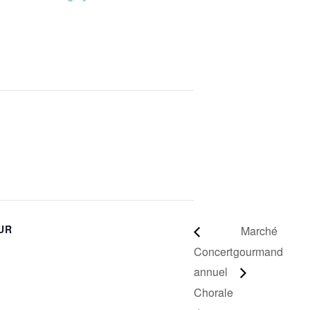
UR
Marché
Concert
gourmand
annuel
Chorale