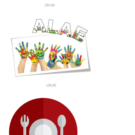
L’école
L’ALAE