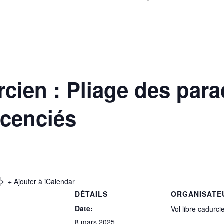
rcien : Pliage des par
icenciés
+ Ajouter à iCalendar
DÉTAILS
ORGANISATE
Date:
Vol libre cadurci
8 mars 2025