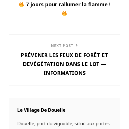
de
7 jours pour rallumer la flamme !
Post
l’article
Next
NEXT POST
PRÉVENIR LES FEUX DE FORÊT ET
Post
DEVÉGÉTATION DANS LE LOT —
INFORMATIONS
Le Village De Douelle
Douelle, port du vignoble, situé aux portes