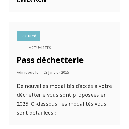
LIRE LA SUITE
DE
SUBVENTION
POUR
LES
ASSOCIATIONS
Featured
ACTUALITÉS
CAT
LINKS
Pass déchetterie
Posted
Admidouelle
23 Janvier 2025
On
De nouvelles modalités d’accès à votre
déchetterie vous sont proposées en
2025. Ci-dessous, les modalités vous
sont détaillées :