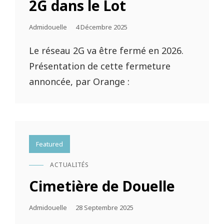
2G dans le Lot
Posted
Admidouelle
4 Décembre 2025
On
Le réseau 2G va être fermé en 2026.
Présentation de cette fermeture
annoncée, par Orange :
Featured
ACTUALITÉS
CAT
LINKS
Cimetière de Douelle
Posted
Admidouelle
28 Septembre 2025
On