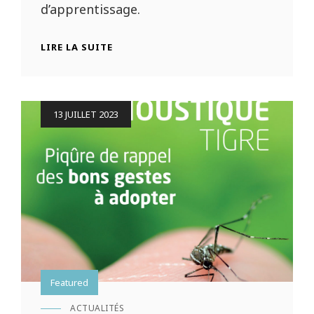
d’apprentissage.
LA
LIRE LA SUITE
MISSION
LOCALE
DU
LOT
Posted
13 JUILLET 2023
AU
on
SERVICE
DES
JEUNES
DE
NOTRE
COMMUNAUTÉ
Featured
ACTUALITÉS
CAT