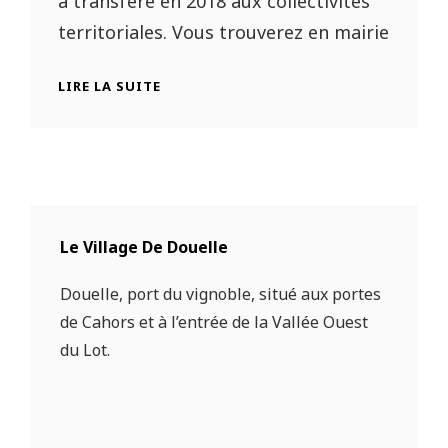
a transféré en 2018 aux collectivités
territoriales. Vous trouverez en mairie
GEMAPI
LIRE LA SUITE
:
GESTION
DES
MILIEUX
AQUATIQUES
ET
PRÉVENTION
Le Village De Douelle
DES
INONDATIONS
Douelle, port du vignoble, situé aux portes
de Cahors et à l’entrée de la Vallée Ouest
du Lot.