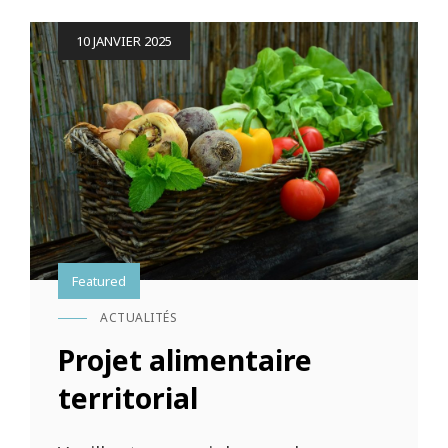
Posted
10 JANVIER 2025
on
Featured
ACTUALITÉS
CAT
LINKS
Projet alimentaire
territorial