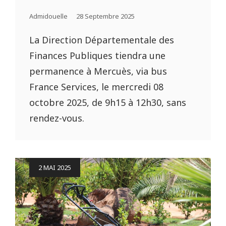
Posted
Admidouelle
28 Septembre 2025
On
La Direction Départementale des
Finances Publiques tiendra une
permanence à Mercuès, via bus
France Services, le mercredi 08
octobre 2025, de 9h15 à 12h30, sans
rendez-vous.
Posted
2 MAI 2025
on