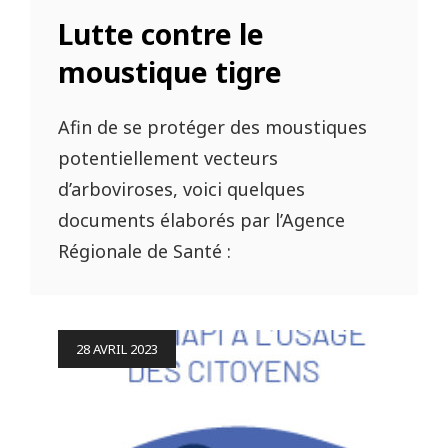
LINKS
Lutte contre le
moustique tigre
Afin de se protéger des moustiques
potentiellement vecteurs
d’arboviroses, voici quelques
documents élaborés par l’Agence
Régionale de Santé :
Posted
28 AVRIL 2023
on