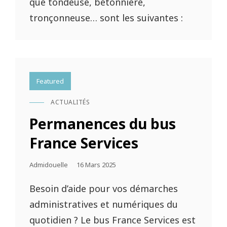
que tondeuse, bétonnière,
tronçonneuse… sont les suivantes :
Featured
ACTUALITÉS
CAT
LINKS
Permanences du bus
France Services
Posted
Admidouelle
16 Mars 2025
On
Besoin d’aide pour vos démarches
administratives et numériques du
quotidien ? Le bus France Services est