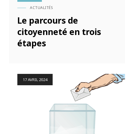
ACTUALITÉS
CAT
LINKS
Le parcours de
citoyenneté en trois
étapes
Posted
17 AVRIL 2024
on