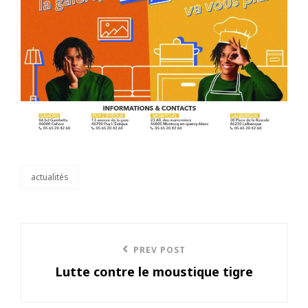
actualités
categories
Navigation
Previous
PREV POST
de
Lutte contre le moustique tigre
Post
l’article